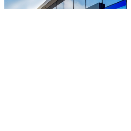
Retail
Onze 28 winkels zitten verspreid over heel Nederland.
Daar verkopen wij onze keukens in allerlei soorten en
maten aan particulieren. Om de keuken zo snel en goed
mogelijk bij de klant te leveren, hebben wij klantteams in
het leven geroepen. Bij het verkoopkanaal Retail hebben